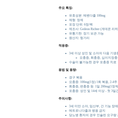
주요 특징:
유효성분: 메벤다졸 100mg
제형: 정제
포장 단위: 6정/팩
제조사: Gedeon Richter (게데온 리
유통기한: 장기 보관 가능
원산지: 헝가리
적응증:
3세 이상 성인 및 소아의 다음 기생
요충증, 회충증, 십이지장충증
수술이 불가능한 경우 포충증 치료
용법 및 용량:
경구 복용
요충증: 100mg(1정) 1회 복용, 2-
회충증, 편충증 등: 1일 200mg(1정
포충증: 성인 및 14세 이상 - 첫 3일간
주의사항:
3세 미만 소아, 임산부, 간 기능 장
메트로니다졸과 병용 금지
당뇨병 환자의 경우 인슐린 요구량 