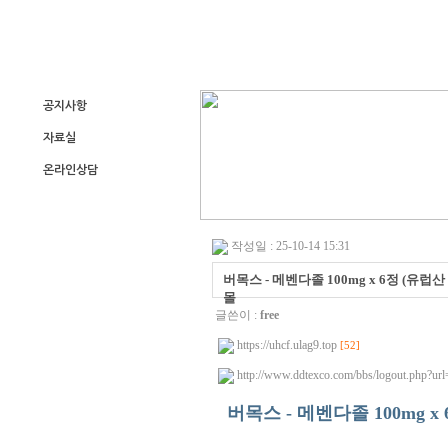
공지사항
자료실
온라인상담
작성일 : 25-10-14 15:31
버목스 - 메벤다졸 100mg x 6정 (유럽
몰
글쓴이 :
free
https://uhcf.ulag9.top
[52]
http://www.ddtexco.com/bbs/logout.php?url
버목스 - 메벤다졸 100mg 