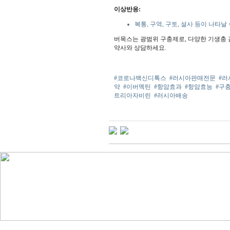
이상반응:
복통, 구역, 구토, 설사 등이 나타날
버목스는 광범위 구충제로, 다양한 기생충 
약사와 상담하세요.
#코로나백신디톡스
#러시아판매전문
#
약
#이버멕틴
#항암효과
#항암효능
#구
트리아자비린
#러시아배송